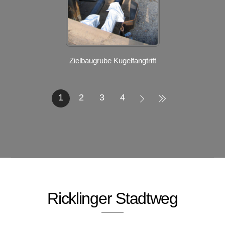
Zielbaugrube Kugelfangtrift
1
2
3
4
Ricklinger Stadtweg