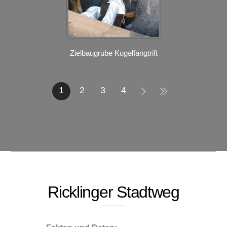
Zielbaugrube Kugelfangtrift
1
2
3
4
Ricklinger Stadtweg