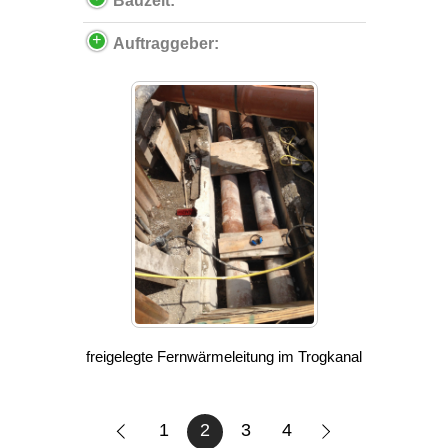
Bauzeit:
Auftraggeber:
freigelegte Fernwärmeleitung im Trogkanal
1
2
3
4