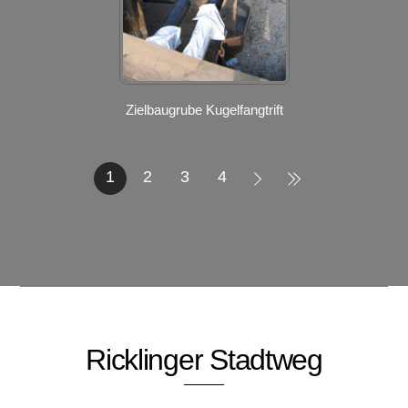
Zielbaugrube Kugelfangtrift
1
2
3
4
Ricklinger Stadtweg