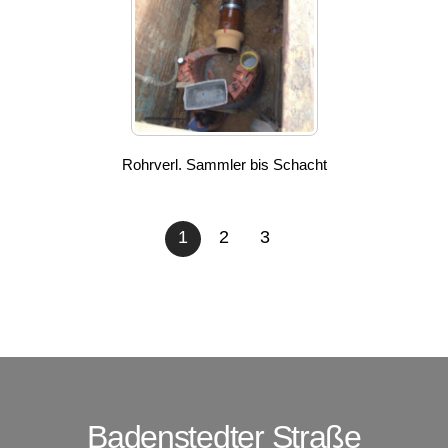
Rohrverl. Sammler bis Schacht
1
2
3
Badenstedter Straße