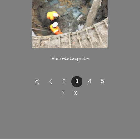
Vortriebsbaugrube
2
3
4
5