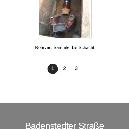
Rohrverl. Sammler bis Schacht
1
2
3
Badenstedter Straße