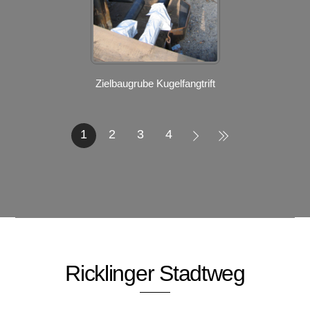
Zielbaugrube Kugelfangtrift
1
2
3
4
Ricklinger Stadtweg