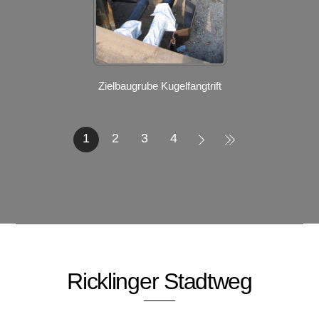
Zielbaugrube Kugelfangtrift
1
2
3
4
Ricklinger Stadtweg