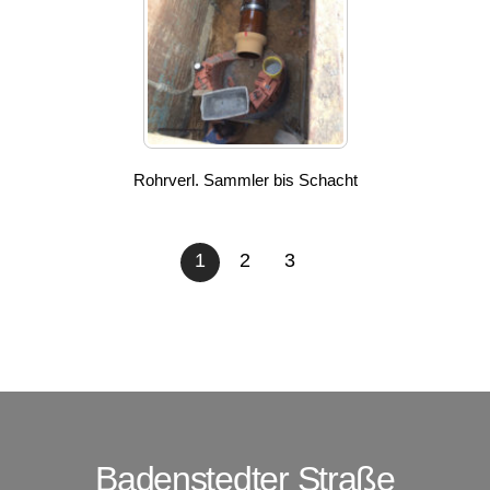
Rohrverl. Sammler bis Schacht
1
2
3
Badenstedter Straße