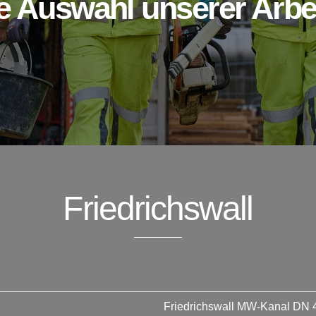
e Auswahl unserer Arbe
Friedrichswall
Friedrichswall MW-Kanal DN 