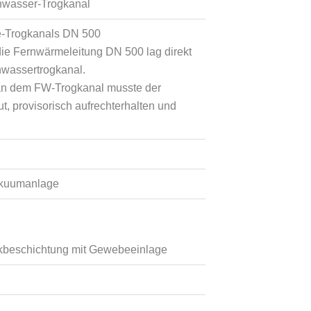
nwasser-Trogkanal
e-Trogkanals DN 500
 die Fernwärmeleitung DN 500 lag direkt
wassertrogkanal.
 an dem FW-Trogkanal musste der
, provisorisch aufrechterhalten und
akuumanlage
ckbeschichtung mit Gewebeeinlage