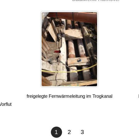
freigelegte Fernwärmeleitung im Trogkanal
orflut
1
2
3