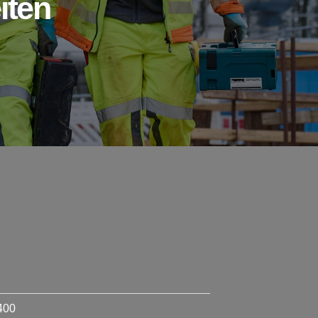
iten
400