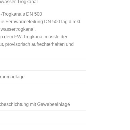
nwasser-Trogkanal
e-Trogkanals DN 500
 die Fernwärmeleitung DN 500 lag direkt
wassertrogkanal.
 an dem FW-Trogkanal musste der
, provisorisch aufrechterhalten und
akuumanlage
ckbeschichtung mit Gewebeeinlage