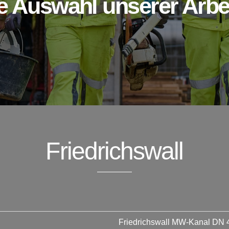
e Auswahl unserer Arbe
Friedrichswall
Friedrichswall MW-Kanal DN 