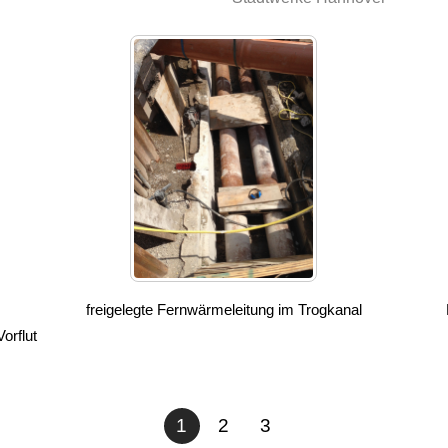
freigelegte Fernwärmeleitung im Trogkanal
orflut
1
2
3