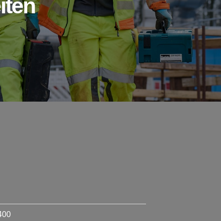
iten
400