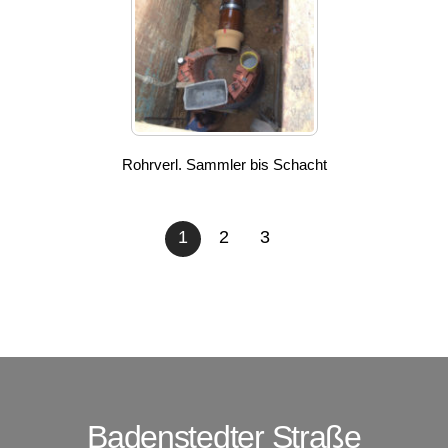
Rohrverl. Sammler bis Schacht
1
2
3
Badenstedter Straße