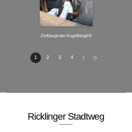
Zielbaugrube Kugelfangtrift
1
2
3
4
Ricklinger Stadtweg