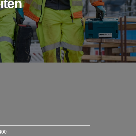
iten
400