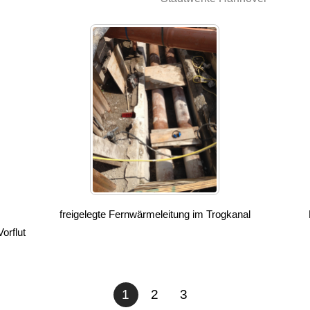
freigelegte Fernwärmeleitung im Trogkanal
orflut
1
2
3