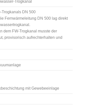
nwasser-Trogkanal
e-Trogkanals DN 500
 die Fernwärmeleitung DN 500 lag direkt
wassertrogkanal.
 an dem FW-Trogkanal musste der
, provisorisch aufrechterhalten und
akuumanlage
ckbeschichtung mit Gewebeeinlage