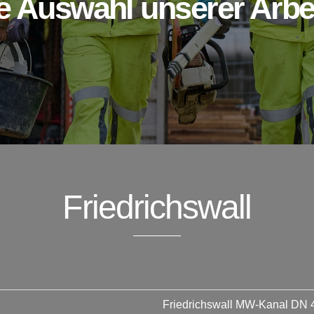
e Auswahl unserer Arbe
Friedrichswall
Friedrichswall MW-Kanal DN 