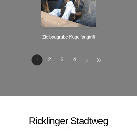
Zielbaugrube Kugelfangtrift
1
2
3
4
Ricklinger Stadtweg