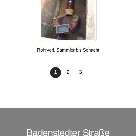
Rohrverl. Sammler bis Schacht
1
2
3
Badenstedter Straße