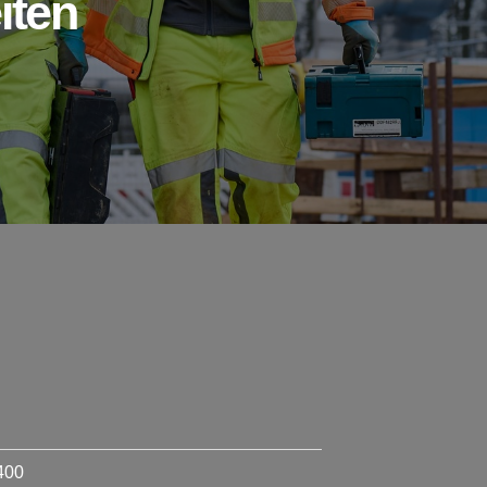
iten
400