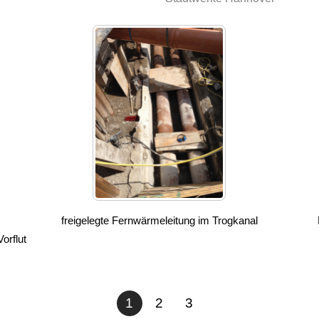
freigelegte Fernwärmeleitung im Trogkanal
orflut
1
2
3