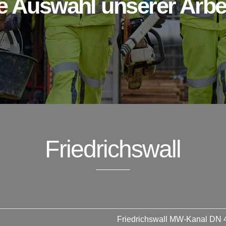
e Auswahl unserer Arbe
Friedrichswall
Friedrichswall MW-Kanal DN 