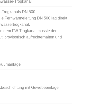
nwasser-Trogkanal
e-Trogkanals DN 500
 die Fernwärmeleitung DN 500 lag direkt
wassertrogkanal.
 an dem FW-Trogkanal musste der
, provisorisch aufrechterhalten und
akuumanlage
ckbeschichtung mit Gewebeeinlage