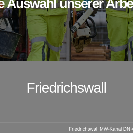
e Auswahl unserer Arbe
Friedrichswall
Friedrichswall MW-Kanal DN 