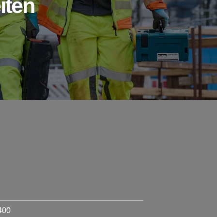
iten
400