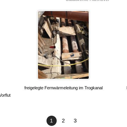
freigelegte Fernwärmeleitung im Trogkanal
orflut
1
2
3