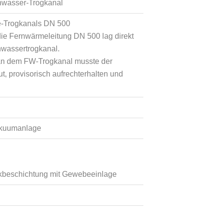
nwasser-Trogkanal
e-Trogkanals DN 500
 die Fernwärmeleitung DN 500 lag direkt
wassertrogkanal.
 an dem FW-Trogkanal musste der
, provisorisch aufrechterhalten und
akuumanlage
ckbeschichtung mit Gewebeeinlage