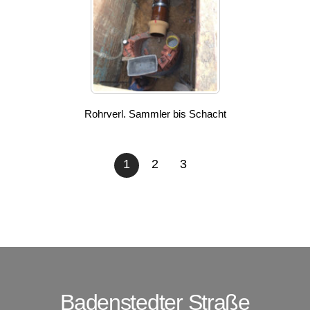
Rohrverl. Sammler bis Schacht
1
2
3
Badenstedter Straße