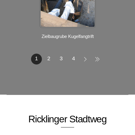
Zielbaugrube Kugelfangtrift
1
2
3
4
Ricklinger Stadtweg