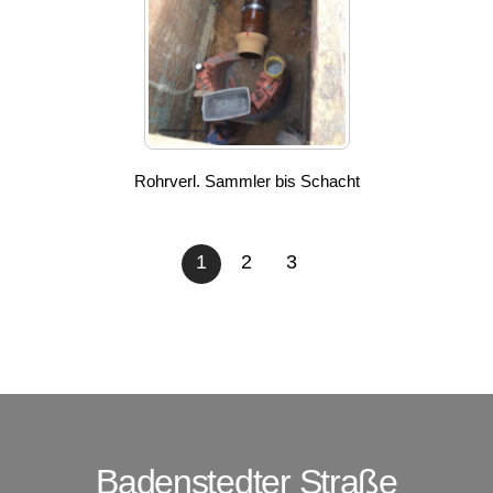
Rohrverl. Sammler bis Schacht
1
2
3
Badenstedter Straße