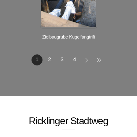
Zielbaugrube Kugelfangtrift
1
2
3
4
Ricklinger Stadtweg