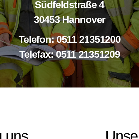
Südfeldstraße 4
30453 Hannover
Telefon:
0511 21351200
Telefax:
0511 21351209
u uns
Unser