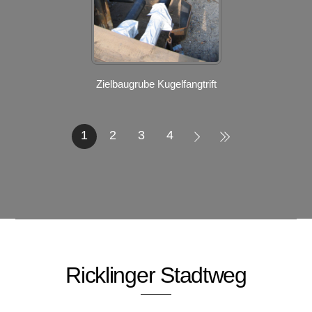
Zielbaugrube Kugelfangtrift
1
2
3
4
Ricklinger Stadtweg