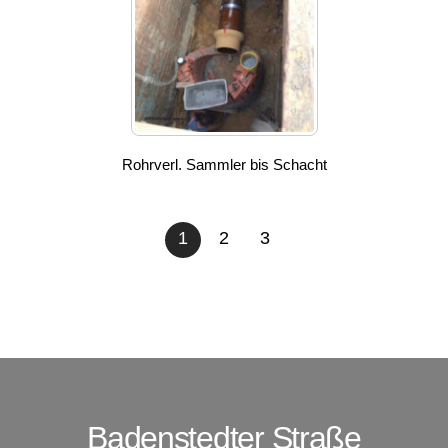
Rohrverl. Sammler bis Schacht
1
2
3
Badenstedter Straße