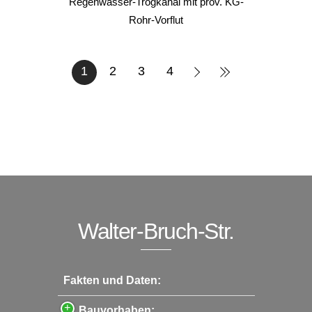
Regenwasser-Trogkanal mit prov. KG-
Rohr-Vorflut
1
2
3
4
Walter-Bruch-Str.
Fakten und Daten:
Bauvorhaben: