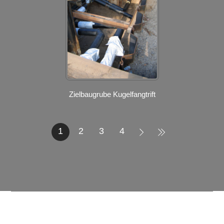
Zielbaugrube Kugelfangtrift
1
2
3
4