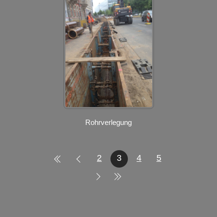
Rohrverlegung
2
3
4
5