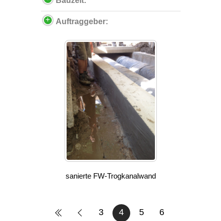
Bauzeit:
Auftraggeber:
sanierte FW-Trogkanalwand
3
4
5
6