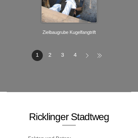
Zielbaugrube Kugelfangtrift
1
2
3
4
Ricklinger Stadtweg