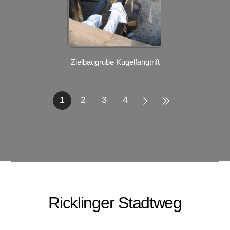
Zielbaugrube Kugelfangtrift
1
2
3
4
Ricklinger Stadtweg