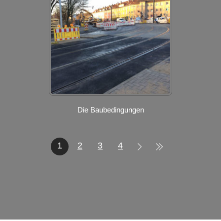
Die Baubedingungen
1
2
3
4