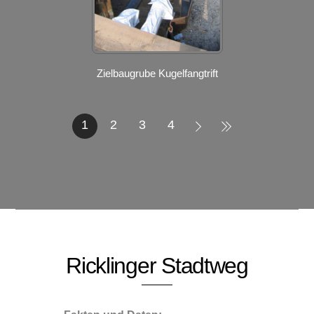
Zielbaugrube Kugelfangtrift
1
2
3
4
Ricklinger Stadtweg