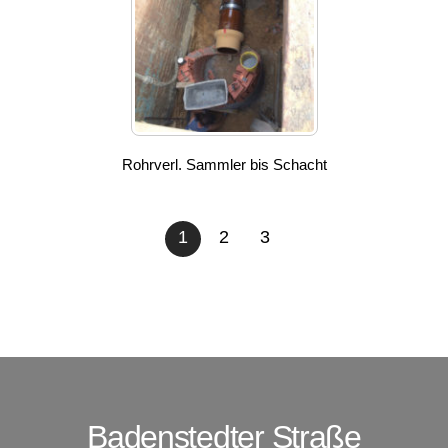
Rohrverl. Sammler bis Schacht
1
2
3
Badenstedter Straße