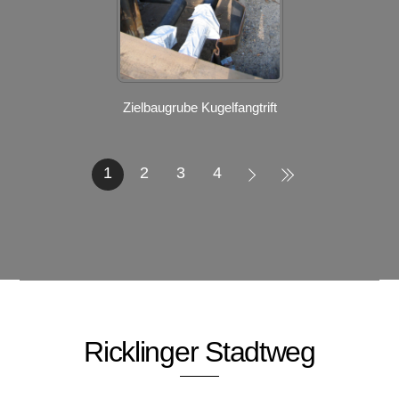
Zielbaugrube Kugelfangtrift
1
2
3
4
Ricklinger Stadtweg