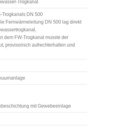
nwasser-Trogkanal
e-Trogkanals DN 500
 die Fernwärmeleitung DN 500 lag direkt
wassertrogkanal.
 an dem FW-Trogkanal musste der
, provisorisch aufrechterhalten und
akuumanlage
ckbeschichtung mit Gewebeeinlage