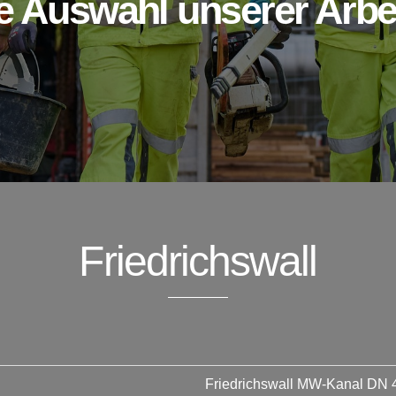
e Auswahl unserer Arbe
Friedrichswall
Friedrichswall MW-Kanal DN 