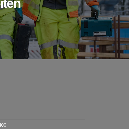
iten
400