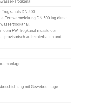
nwasser-Trogkanal
e-Trogkanals DN 500
 die Fernwärmeleitung DN 500 lag direkt
wassertrogkanal.
 an dem FW-Trogkanal musste der
, provisorisch aufrechterhalten und
akuumanlage
ckbeschichtung mit Gewebeeinlage