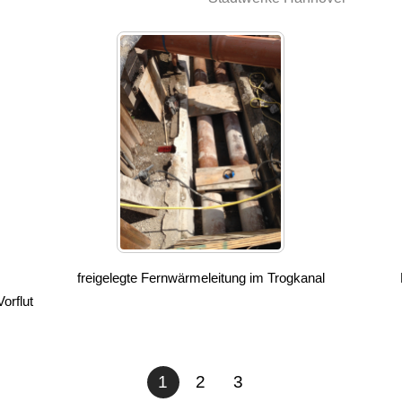
freigelegte Fernwärmeleitung im Trogkanal
orflut
1
2
3