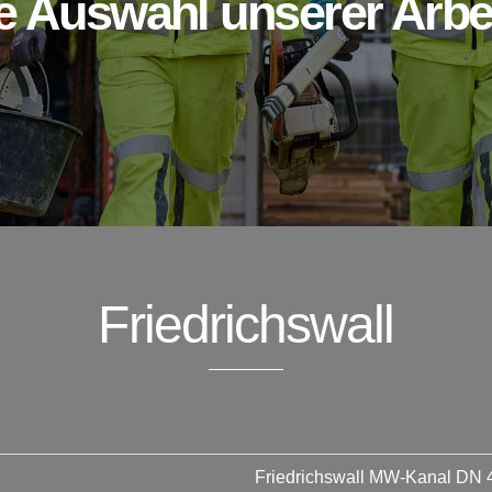
e Auswahl unserer Arbe
Friedrichswall
Friedrichswall MW-Kanal DN 