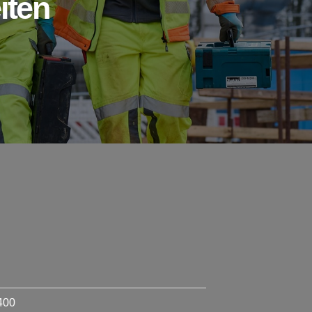
iten
400