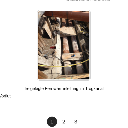
freigelegte Fernwärmeleitung im Trogkanal
orflut
1
2
3