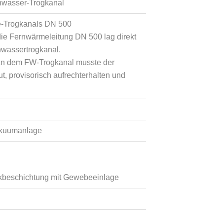
nwasser-Trogkanal
e-Trogkanals DN 500
 die Fernwärmeleitung DN 500 lag direkt
wassertrogkanal.
 an dem FW-Trogkanal musste der
, provisorisch aufrechterhalten und
akuumanlage
ckbeschichtung mit Gewebeeinlage