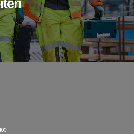
iten
400