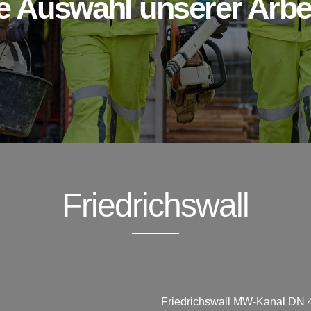
e Auswahl unserer Arbe
Friedrichswall
Friedrichswall MW-Kanal DN 