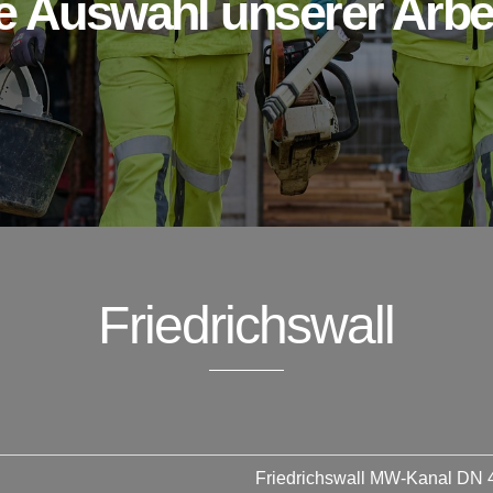
e Auswahl unserer Arbe
Friedrichswall
Friedrichswall MW-Kanal DN 