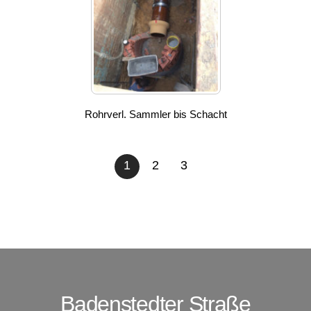
Rohrverl. Sammler bis Schacht
1
2
3
Badenstedter Straße