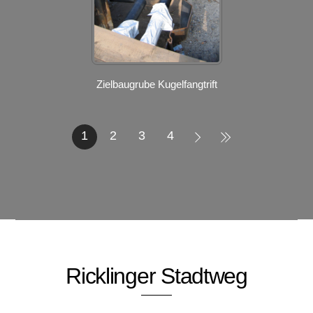
Zielbaugrube Kugelfangtrift
1
2
3
4
Ricklinger Stadtweg