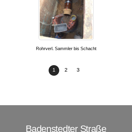
Rohrverl. Sammler bis Schacht
1
2
3
Badenstedter Straße