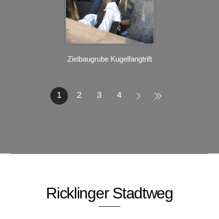
Zielbaugrube Kugelfangtrift
1
2
3
4
Ricklinger Stadtweg