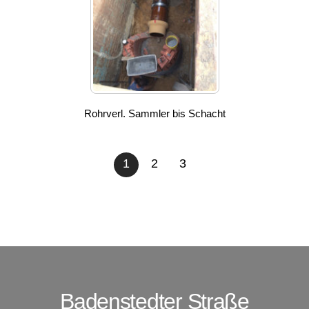
Rohrverl. Sammler bis Schacht
1
2
3
Badenstedter Straße