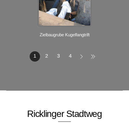
Zielbaugrube Kugelfangtrift
1
2
3
4
Ricklinger Stadtweg